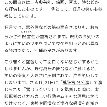
この面白さは、古典芸能、絵画、音楽、詩などか
ら拝借したものです。一例として、狂言の笑いも参
考にしています。
狂言では、意外性などの筋の面白さよりも、おお
しゅうげん
らかさや
祝言
性が重視されます。現代のお笑いの
ように笑いのツボをついてウケを狙うとのは異な
る発想であり、別種の良さがあります。
こう書くと堅苦しくて面白くない感じがするかも
しれませんが、野村萬氏の舞台などに触れると、
笑いの密度と大きさに圧倒されて、泣き笑いして
しまいます。さる1月21日に「
萬狂言 冬公演
」で演
じられた『鶯（うぐいす）』を鑑賞した際は、太
郎冠者のバカバカしい行動やムチャな理屈に笑う
だけでなく、哀愁や同情など様々な感情を刺激さ