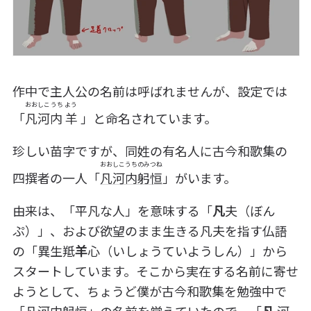
作中で主人公の名前は呼ばれませんが、設定では
おおしこうち よう
「
凡河内 羊
」と命名されています。
珍しい苗字ですが、同姓の有名人に古今和歌集の
おおしこうちのみつね
四撰者の一人「
凡河内躬恒
」がいます。
由来は、「平凡な人」を意味する「
凡
夫（ぼん
ぷ）」、および欲望のまま生きる凡夫を指す仏語
の「異生羝
羊
心（いしょうていようしん）」から
スタートしています。そこから実在する名前に寄せ
ようとして、ちょうど僕が古今和歌集を勉強中で