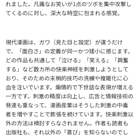
れました。凡庸なお笑いが1点のツボを集中攻撃し
てくるのに対し、深大な時空に包まれる感覚。
現代漫画は、ガワ（見た目と設定）が違うだけ
で、「面白さ」の定義が同一かつ矮小に感じます。
どの作品も共通して「泣ける」「笑える」「興奮
する」など数カ所の快楽神経を刺激しようとして
おり、そのための末梢的技巧の洗練や複雑化に心
血を注いでいます。煽情的で下世話な表現が増える
一方です。刺激の精度は向上し、広告と情報技術の
発達も重なって、漫画産業はそうした刺激の中毒
者を増やすことで膨張を続けています。快楽刺激以
外の方法は検討すらなされません。作者も読者も
出版社も、それ以外の「喜び」を知らないのでし