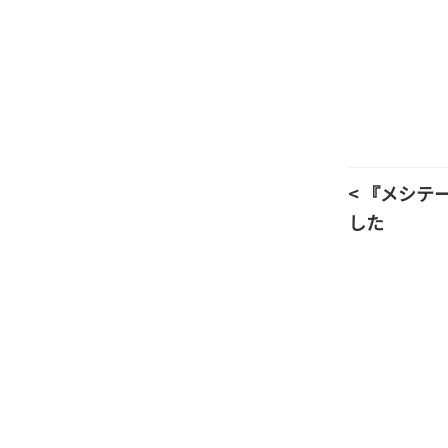
< 『メシテ
した