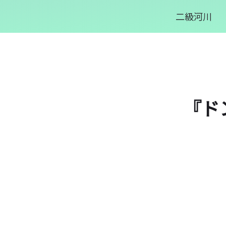
二級河川
『ド