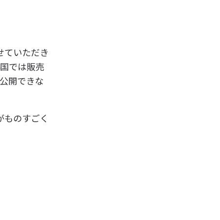
せていただき
4国では販売
で公開できな
がものすごく